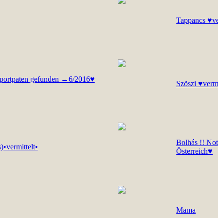
Tappancs ♥ve
portpaten gefunden →6/2016♥
Szöszi ♥vermi
Bolhás !! Not
•vermittelt•
Österreich♥
Mama