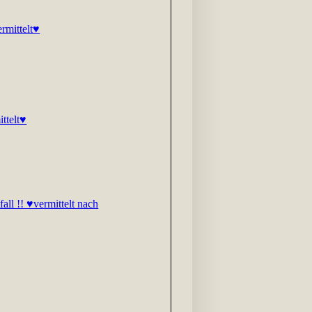
rmittelt♥
ttelt♥
fall !! ♥vermittelt nach