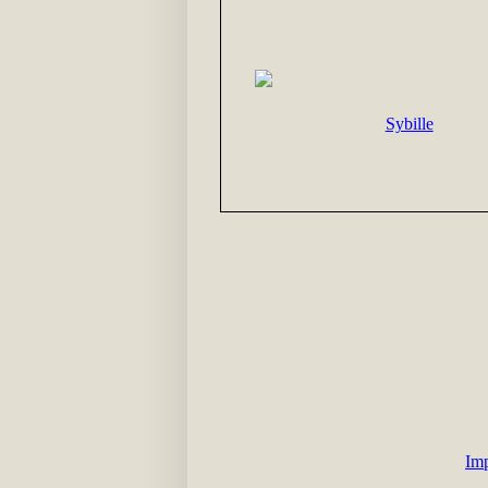
Sybille
Im