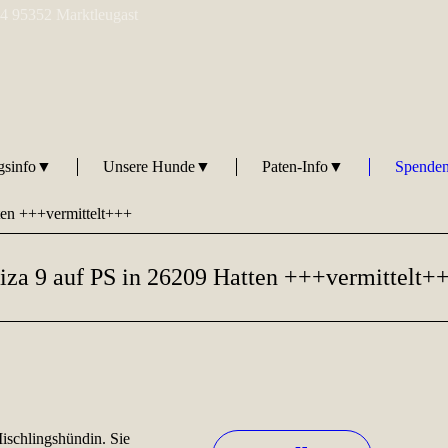
 4 95352 Marktleugast
ngsinfo▼
Unsere Hunde▼
Paten-Info▼
Spenden
ten +++vermittelt+++
iza 9 auf PS in 26209 Hatten +++vermittelt+
ischlingshündin. Sie