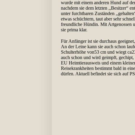
wurde mit einem anderen Hund auf der 
nachdem sie dem letzten ,,Besitzer“ e
unter furchtbaren Zuständen ,,gehalten“
etwas schüchtern, taut aber sehr schnell
freundliche Hündin. Mit Artgenossen
sie prima klar.
Für Anfänger ist sie durchaus geeignet
An der Leine kann sie auch schon laufe
Schulterhöhe von53 cm und wiegt ca23 k
auch schon und wird geimpft, gechipt, 
EU Heimtierausweis und einem kleinen
Reisekrankheiten bestimmt bald in eine
dürfen. Aktuell befindet sie sich auf P