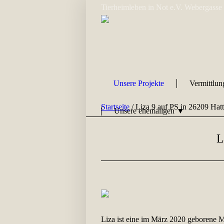
Tierheimleben in Not e.V. Webergasse
Unsere Projekte
Vermittlu
Startseite
/
Liza 9 auf PS in 26209 Hat
Unsere ehemaligen ▼
L
Liza ist eine im März 2020 geborene M