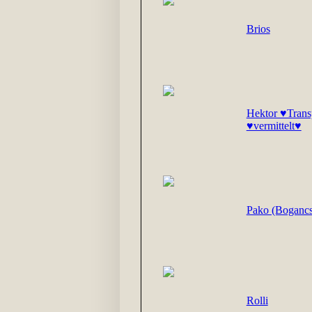
Brios
Hektor ♥Trans
♥vermittelt♥
Pako (Bogancs)
Rolli