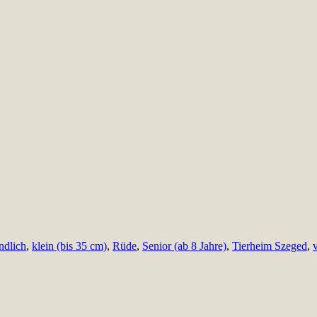
ndlich
,
klein (bis 35 cm)
,
Rüde
,
Senior (ab 8 Jahre)
,
Tierheim Szeged
,