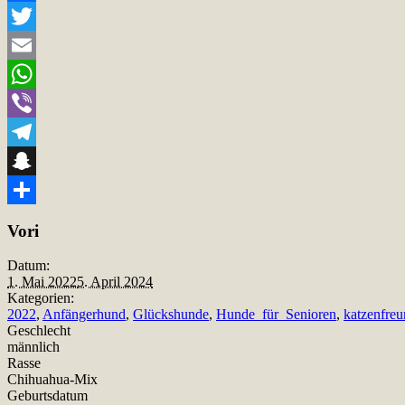
Facebook
Twitter
Email
WhatsApp
Viber
Telegram
Snapchat
Teilen
Vori
Datum:
1. Mai 2022
5. April 2024
Kategorien:
2022
,
Anfängerhund
,
Glückshunde
,
Hunde_für_Senioren
,
katzenfreu
Geschlecht
männlich
Rasse
Chihuahua-Mix
Geburtsdatum