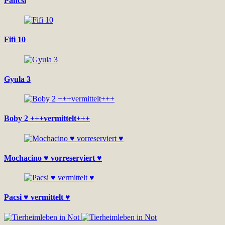
Pancsi
Fifi 10
Gyula 3
Boby 2 +++vermittelt+++
Mochacino ♥ vorreserviert ♥
Pacsi ♥ vermittelt ♥