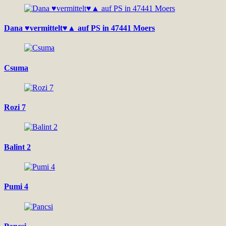
Dana ♥vermittelt♥▲ auf PS in 47441 Moers
Csuma
Rozi 7
Balint 2
Pumi 4