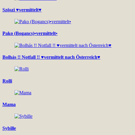
Szöszi ♥vermittelt♥
Pako (Bogancs)•vermittelt•
Bolhás !! Notfall !! ♥vermittelt nach Österreich♥
Rolli
Mama
Sybille