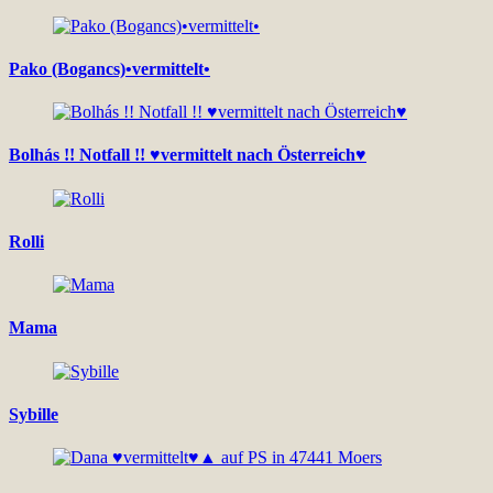
Pako (Bogancs)•vermittelt•
Bolhás !! Notfall !! ♥vermittelt nach Österreich♥
Rolli
Mama
Sybille