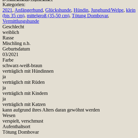
Kategorien:
2021
,
Anfängerhund
,
Glückshunde
,
Hündin
,
Junghund/Welpe
,
klein
(bis 35 cm)
,
mittelgroß (35-50 cm)
,
Tötung Dombovar
,
Vermittlungshunde
Geschlecht
weiblich
Rasse
Mischling n.b.
Geburtsdatum
03/2021
Farbe
schwarz-weiß-braun
verträglich mit Hündinnen
ja
verträglich mit Rüden
ja
verträglich mit Kindern
ja
verträglich mit Katzen
kann aufgrund ihres Alters daran gewöhnt werden
Wesen
verspielt, verschmust
Aufenthaltsort
Tötung Dombovar