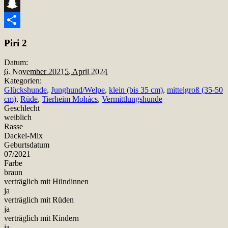
Telegram
Snapchat
Teilen
Piri 2
Datum:
6. November 2021
5. April 2024
Kategorien:
Glückshunde
,
Junghund/Welpe
,
klein (bis 35 cm)
,
mittelgroß (35-50
cm)
,
Rüde
,
Tierheim Mohács
,
Vermittlungshunde
Geschlecht
weiblich
Rasse
Dackel-Mix
Geburtsdatum
07/2021
Farbe
braun
verträglich mit Hündinnen
ja
verträglich mit Rüden
ja
verträglich mit Kindern
ja