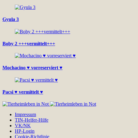
Gyula 3
Boby 2 +++vermittelt+++
Mochacino ♥ vorreserviert ♥
Pacsi ♥ vermittelt ♥
Impressum
TIN-Helfer-Hilfe
VK/NK
HP-Login
Cookie-Richtlinie