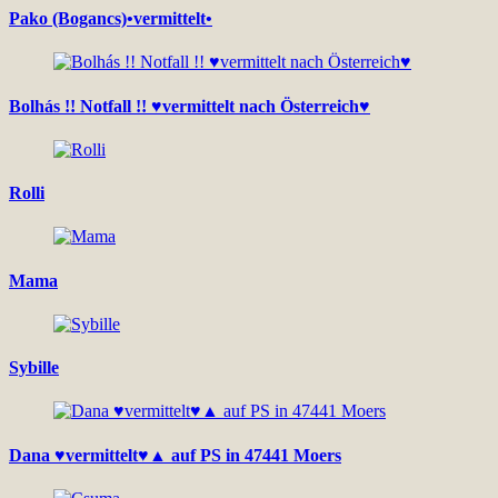
Pako (Bogancs)•vermittelt•
Bolhás !! Notfall !! ♥vermittelt nach Österreich♥
Rolli
Mama
Sybille
Dana ♥vermittelt♥▲ auf PS in 47441 Moers