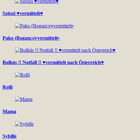
Szöszi ♥vermittelt♥
Pako (Bogancs)•vermittelt•
Bolhás !! Notfall !! ♥vermittelt nach Österreich♥
Rolli
Mama
Sybille