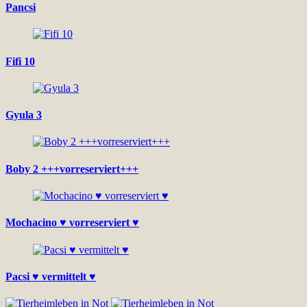
Pancsi
Fifi 10
Gyula 3
Boby 2 +++vorreserviert+++
Mochacino ♥ vorreserviert ♥
Pacsi ♥ vermittelt ♥