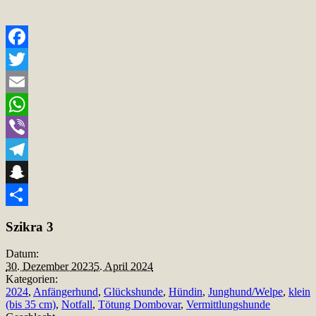
Facebook
Twitter
Email
WhatsApp
Viber
Telegram
Snapchat
Teilen
Szikra 3
Datum:
30. Dezember 2023
5. April 2024
Kategorien:
2024
,
Anfängerhund
,
Glückshunde
,
Hündin
,
Junghund/Welpe
,
klein
(bis 35 cm)
,
Notfall
,
Tötung Dombovar
,
Vermittlungshunde