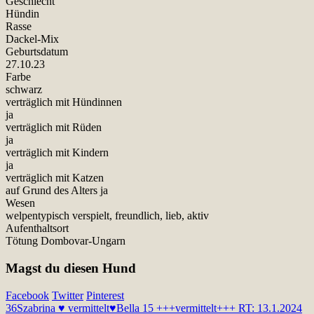
Geschlecht
Hündin
Rasse
Dackel-Mix
Geburtsdatum
27.10.23
Farbe
schwarz
verträglich mit Hündinnen
ja
verträglich mit Rüden
ja
verträglich mit Kindern
ja
verträglich mit Katzen
auf Grund des Alters ja
Wesen
welpentypisch verspielt, freundlich, lieb, aktiv
Aufenthaltsort
Tötung Dombovar-Ungarn
Magst du diesen Hund
Facebook
Twitter
Pinterest
36
Szabrina ♥ vermittelt♥
Bella 15 +++vermittelt+++ RT: 13.1.2024