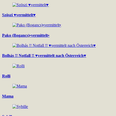
Szöszi ♥vermittelt♥
Pako (Bogancs)•vermittelt•
Bolhás !! Notfall !! ♥vermittelt nach Österreich♥
Rolli
Mama