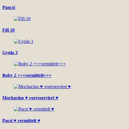
Pancsi
Fifi 10
Gyula 3
Boby 2 +++vermittelt+++
Mochacino ♥ vorreserviert ♥
Pacsi ♥ vermittelt ♥