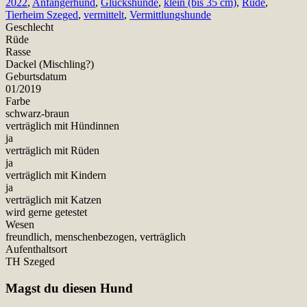
2022
,
Anfängerhund
,
Glückshunde
,
klein (bis 35 cm)
,
Rüde
,
Tierheim Szeged
,
vermittelt
,
Vermittlungshunde
Geschlecht
Rüde
Rasse
Dackel (Mischling?)
Geburtsdatum
01/2019
Farbe
schwarz-braun
verträglich mit Hündinnen
ja
verträglich mit Rüden
ja
verträglich mit Kindern
ja
verträglich mit Katzen
wird gerne getestet
Wesen
freundlich, menschenbezogen, verträglich
Aufenthaltsort
TH Szeged
Magst du diesen Hund