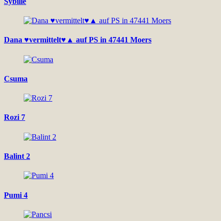
Sybille
Dana ♥vermittelt♥▲ auf PS in 47441 Moers
Csuma
Rozi 7
Balint 2
Pumi 4