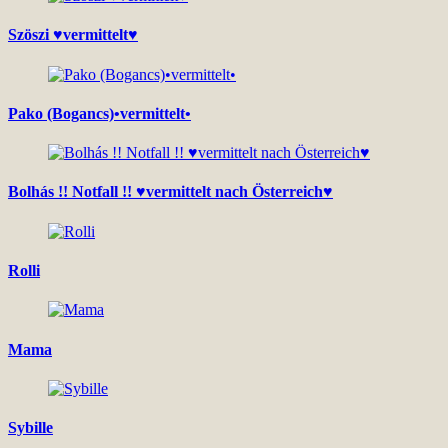
Szöszi ♥vermittelt♥
Pako (Bogancs)•vermittelt•
Bolhás !! Notfall !! ♥vermittelt nach Österreich♥
Rolli
Mama
Sybille