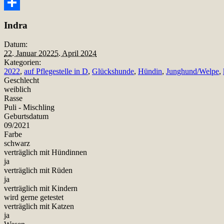
Snapchat
Teilen
Indra
Datum:
22. Januar 2022
5. April 2024
Kategorien:
2022
,
auf Pflegestelle in D
,
Glückshunde
,
Hündin
,
Junghund/Welpe
,
Geschlecht
weiblich
Rasse
Puli - Mischling
Geburtsdatum
09/2021
Farbe
schwarz
verträglich mit Hündinnen
ja
verträglich mit Rüden
ja
verträglich mit Kindern
wird gerne getestet
verträglich mit Katzen
ja