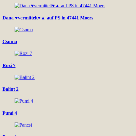
Dana ♥vermittelt♥▲ auf PS in 47441 Moers
Csuma
Rozi 7
Balint 2
Pumi 4