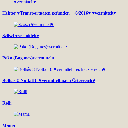
Hektor ♥Transportpaten gefunden →6/2016♥ ♥vermittelt♥
Szöszi ♥vermittelt♥
Pako (Bogancs)•vermittelt•
Bolhás !! Notfall !! ♥vermittelt nach Österreich♥
Rolli
Mama