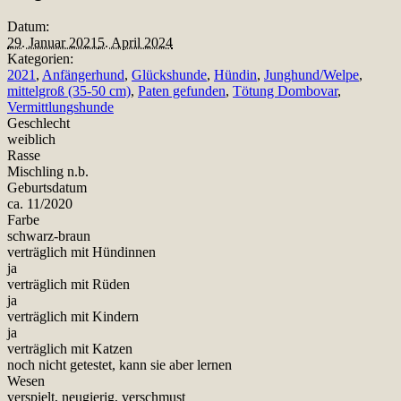
Datum:
29. Januar 2021
5. April 2024
Kategorien:
2021
,
Anfängerhund
,
Glückshunde
,
Hündin
,
Junghund/Welpe
,
mittelgroß (35-50 cm)
,
Paten gefunden
,
Tötung Dombovar
,
Vermittlungshunde
Geschlecht
weiblich
Rasse
Mischling n.b.
Geburtsdatum
ca. 11/2020
Farbe
schwarz-braun
verträglich mit Hündinnen
ja
verträglich mit Rüden
ja
verträglich mit Kindern
ja
verträglich mit Katzen
noch nicht getestet, kann sie aber lernen
Wesen
verspielt, neugierig, verschmust