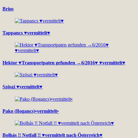
Brios
Tappancs ♥vermittelt♥
Hektor ♥Transportpaten gefunden →6/2016♥ ♥vermittelt♥
Szöszi ♥vermittelt♥
Pako (Bogancs)•vermittelt•
Bolhás !! Notfall !! ♥vermittelt nach Österreich♥