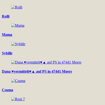
Rolli
Mama
Sybille
Dana ♥vermittelt♥▲ auf PS in 47441 Moers
Csuma