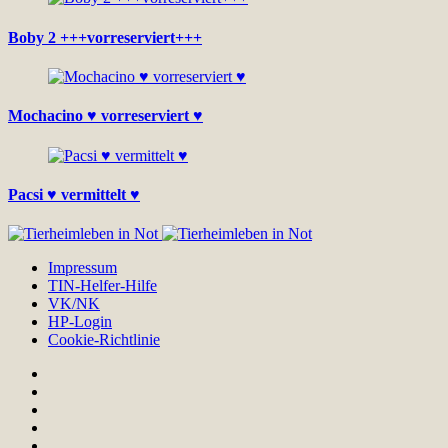
Boby 2 +++vorreserviert+++
Mochacino ♥ vorreserviert ♥
Pacsi ♥ vermittelt ♥
Impressum
TIN-Helfer-Hilfe
VK/NK
HP-Login
Cookie-Richtlinie