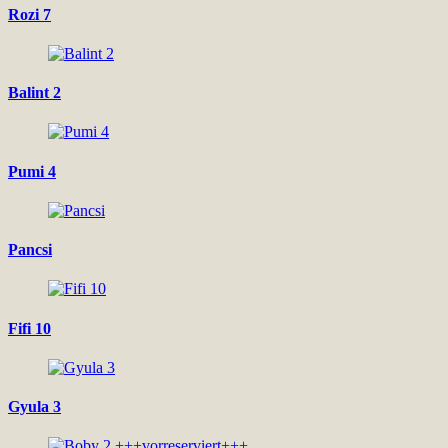
Rozi 7
Balint 2
Pumi 4
Pancsi
Fifi 10
Gyula 3