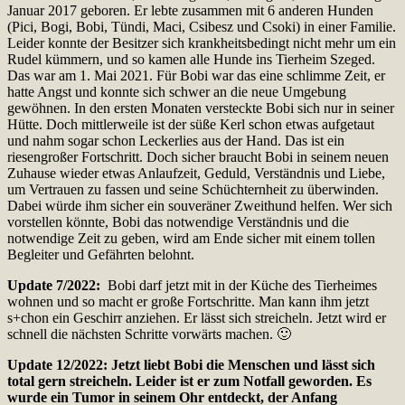
Januar 2017 geboren. Er lebte zusammen mit 6 anderen Hunden
(Pici, Bogi, Bobi, Tündi, Maci, Csibesz und Csoki) in einer Familie.
Leider konnte der Besitzer sich krankheitsbedingt nicht mehr um ein
Rudel kümmern, und so kamen alle Hunde ins Tierheim Szeged.
Das war am 1. Mai 2021. Für Bobi war das eine schlimme Zeit, er
hatte Angst und konnte sich schwer an die neue Umgebung
gewöhnen. In den ersten Monaten versteckte Bobi sich nur in seiner
Hütte. Doch mittlerweile ist der süße Kerl schon etwas aufgetaut
und nahm sogar schon Leckerlies aus der Hand. Das ist ein
riesengroßer Fortschritt. Doch sicher braucht Bobi in seinem neuen
Zuhause wieder etwas Anlaufzeit, Geduld, Verständnis und Liebe,
um Vertrauen zu fassen und seine Schüchternheit zu überwinden.
Dabei würde ihm sicher ein souveräner Zweithund helfen. Wer sich
vorstellen könnte, Bobi das notwendige Verständnis und die
notwendige Zeit zu geben, wird am Ende sicher mit einem tollen
Begleiter und Gefährten belohnt.
Update 7/2022:
Bobi darf jetzt mit in der Küche des Tierheimes
wohnen und so macht er große Fortschritte. Man kann ihm jetzt
s+chon ein Geschirr anziehen. Er lässt sich streicheln. Jetzt wird er
schnell die nächsten Schritte vorwärts machen. 🙂
Update 12/2022: Jetzt liebt Bobi die Menschen und lässt sich
total gern streicheln. Leider ist er zum Notfall geworden. Es
wurde ein Tumor in seinem Ohr entdeckt, der Anfang