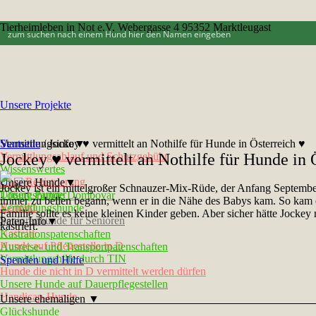
Tierheimleben in Not e.V. Webergasse 4 95352 Marktleugast
Unsere Projekte
Vermittlungsinfo▼
Startseite
/
Jockey ♥ vermittelt an Nothilfe für Hunde in Österreich ♥
Vermittlungsablauf und Schutzgebühr
Jockey ♥ vermittelt an Nothilfe für Hunde in 
Wissenswertes
Chip-Registrierung
Unsere Hunde▼
Jockey ist ein mittelgroßer Schnauzer-Mix-Rüde, der Anfang September
Unsere Partner
Tötungshunde Dombovár
immer zu bellen begann, wenn er in die Nähe des Babys kam. So kam er 
Kontakt
Vermittlungshunde
Familie sollte es keine kleinen Kinder geben. Aber sicher hätte Jockey
Seniorenhunde für Senioren
Paten-Info▼
kastriert.
Notfelle
Kastrationspatenschaften
Hunde auf Pflegestelle in D
Ausreise- und Transportpatenschaften
Vermittlungshilfe durch TIN
Spenden und Hilfe
Hunde die nicht in D vermittelt werden dürfen
Unsere Hunde auf Dauerpflegestellen
Handicap-Hunde
Unsere ehemaligen ▼
Glückshunde