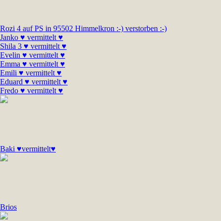
Rozi 4 auf PS in 95502 Himmelkron :-) verstorben :-)
Janko ♥ vermittelt ♥
Shila 3 ♥ vermittelt ♥
Evelin ♥ vermittelt ♥
Emma ♥ vermittelt ♥
Emili ♥ vermittelt ♥
Eduard ♥ vermittelt ♥
Fredo ♥ vermittelt ♥
Baki ♥vermittelt♥
Brios