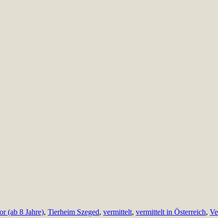
or (ab 8 Jahre)
,
Tierheim Szeged
,
vermittelt
,
vermittelt in Österreich
,
Ve