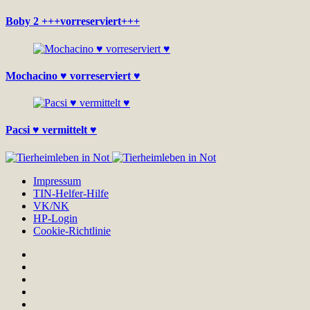
Boby 2 +++vorreserviert+++
Mochacino ♥ vorreserviert ♥
Pacsi ♥ vermittelt ♥
Impressum
TIN-Helfer-Hilfe
VK/NK
HP-Login
Cookie-Richtlinie