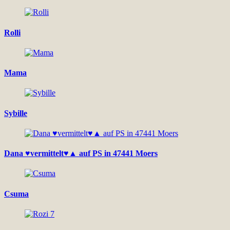
Rolli
Mama
Sybille
Dana ♥vermittelt♥▲ auf PS in 47441 Moers
Csuma