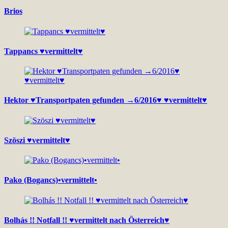
Brios
Tappancs ♥vermittelt♥
Hektor ♥Transportpaten gefunden →6/2016♥ ♥vermittelt♥
Szöszi ♥vermittelt♥
Pako (Bogancs)•vermittelt•
Bolhás !! Notfall !! ♥vermittelt nach Österreich♥