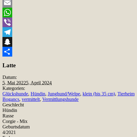
Twitter
Email
WhatsApp
Viber
Telegram
Snapchat
Teilen
Latte
Datum:
5. Mai 2022
5. April 2024
Kategorien:
Glückshunde
,
Hündin
,
Junghund/Welpe
,
klein (bis 35 cm)
,
Tierheim
Bogancs
,
vermittelt
,
Vermittlungshunde
Geschlecht
Hündin
Rasse
Corgie - Mix
Geburtsdatum
4/2021