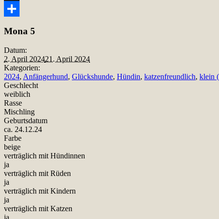
Snapchat
Teilen
Mona 5
Datum:
2. April 2024
21. April 2024
Kategorien:
2024
,
Anfängerhund
,
Glückshunde
,
Hündin
,
katzenfreundlich
,
klein 
Geschlecht
weiblich
Rasse
Mischling
Geburtsdatum
ca. 24.12.24
Farbe
beige
verträglich mit Hündinnen
ja
verträglich mit Rüden
ja
verträglich mit Kindern
ja
verträglich mit Katzen
ja