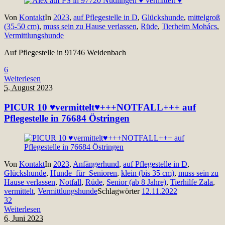
Von
Kontakt
In
2023
,
auf Pflegestelle in D
,
Glückshunde
,
mittelgroß
(35-50 cm)
,
muss sein zu Hause verlassen
,
Rüde
,
Tierheim Mohács
,
Vermittlungshunde
Auf Pflegestelle in 91746 Weidenbach
6
Weiterlesen
5. August 2023
PICUR 10 ♥vermittelt♥+++NOTFALL+++ auf
Pflegestelle in 76684 Östringen
Von
Kontakt
In
2023
,
Anfängerhund
,
auf Pflegestelle in D
,
Glückshunde
,
Hunde_für_Senioren
,
klein (bis 35 cm)
,
muss sein zu
Hause verlassen
,
Notfall
,
Rüde
,
Senior (ab 8 Jahre)
,
Tierhilfe Zala
,
vermittelt
,
Vermittlungshunde
Schlagwörter
12.11.2022
32
Weiterlesen
6. Juni 2023