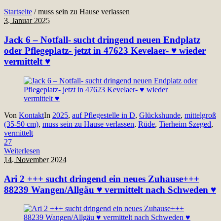
Startseite
/
muss sein zu Hause verlassen
3. Januar 2025
Jack 6 – Notfall- sucht dringend neuen Endplatz
oder Pflegeplatz- jetzt in 47623 Kevelaer- ♥ wieder
vermittelt ♥
Von
Kontakt
In
2025
,
auf Pflegestelle in D
,
Glückshunde
,
mittelgroß
(35-50 cm)
,
muss sein zu Hause verlassen
,
Rüde
,
Tierheim Szeged
,
vermittelt
27
Weiterlesen
14. November 2024
Ari 2 +++ sucht dringend ein neues Zuhause+++
88239 Wangen/Allgäu ♥ vermittelt nach Schweden ♥