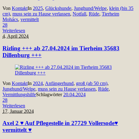
Von
Kontakt
In
2025
,
Glückshunde
,
Junghund/Welpe
,
klein (bis 35
cm)
,
muss sein zu Hause verlassen
,
Notfall
,
Rüde
,
Tierheim
Mohács
,
vermittelt
28
Weiterlesen
4. April 2024
Rizling +++ ab 27.04.2024 im Tierheim 35683
Dillenburg +++
Von
Kontakt
In
2024
,
Anfängerhund
,
groß (ab 50 cm)
,
Junghund/Welpe
,
muss sein zu Hause verlassen
,
Rüde
,
Vermittlungshilfe
Schlagwörter
20.04.2024
28
Weiterlesen
17. Januar 2024
Axel 2 ♥ Auf Pflegestelle in 27729 Vollersode♥
vermittelt ♥