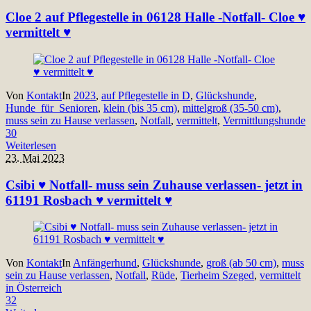
Cloe 2 auf Pflegestelle in 06128 Halle -Notfall- Cloe ♥
vermittelt ♥
Von
Kontakt
In
2023
,
auf Pflegestelle in D
,
Glückshunde
,
Hunde_für_Senioren
,
klein (bis 35 cm)
,
mittelgroß (35-50 cm)
,
muss sein zu Hause verlassen
,
Notfall
,
vermittelt
,
Vermittlungshunde
30
Weiterlesen
23. Mai 2023
Csibi ♥ Notfall- muss sein Zuhause verlassen- jetzt in
61191 Rosbach ♥ vermittelt ♥
Von
Kontakt
In
Anfängerhund
,
Glückshunde
,
groß (ab 50 cm)
,
muss
sein zu Hause verlassen
,
Notfall
,
Rüde
,
Tierheim Szeged
,
vermittelt
in Österreich
32