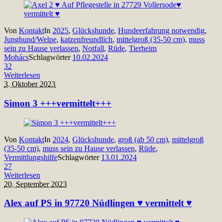
Von
Kontakt
In
2025
,
Glückshunde
,
Hundeerfahrung notwendig
,
Junghund/Welpe
,
katzenfreundlich
,
mittelgroß (35-50 cm)
,
muss
sein zu Hause verlassen
,
Notfall
,
Rüde
,
Tierheim
Mohács
Schlagwörter
10.02.2024
32
Weiterlesen
3. Oktober 2023
Simon 3 +++vermittelt+++
Von
Kontakt
In
2024
,
Glückshunde
,
groß (ab 50 cm)
,
mittelgroß
(35-50 cm)
,
muss sein zu Hause verlassen
,
Rüde
,
Vermittlungshilfe
Schlagwörter
13.01.2024
27
Weiterlesen
20. September 2023
Alex auf PS in 97720 Nüdlingen ♥ vermittelt ♥