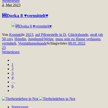
Weiterlesen
4. Mai 2023
🆘Dorka 8 ♥vermittelt♥
Von
Kontakt
In
2023
,
auf Pflegestelle in D
,
Glückshunde
,
groß (ab
50 cm)
,
Hündin
,
Junghund/Welpe
,
muss sein zu Hause verlassen
,
vermittelt
,
Vermittlungshunde
Schlagwörter
08.01.2022
23
Weiterlesen
1
2
3
4
…
6
Impressum