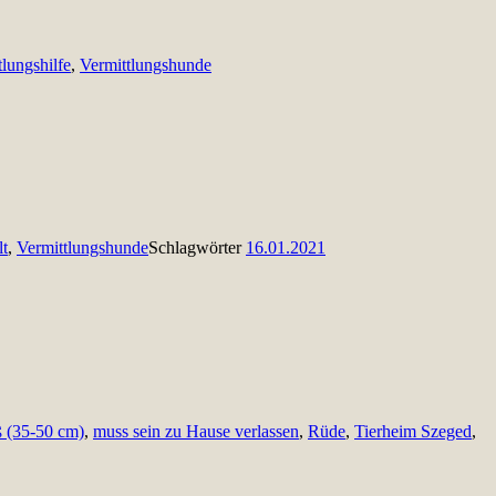
tlungshilfe
,
Vermittlungshunde
lt
,
Vermittlungshunde
Schlagwörter
16.01.2021
ß (35-50 cm)
,
muss sein zu Hause verlassen
,
Rüde
,
Tierheim Szeged
,