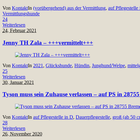
Von
Kontakt
In
(vorübergehend) aus der Vermittlung
,
auf Pflegestelle
Vermittlungshunde
24
Weiterlesen
24. Februar 2021
Jenny TH Zala – +++vermittelt+++
Von
Kontakt
In
2021
,
Glückshunde
,
Hündin
,
Junghund/Welpe
,
mittel
25
Weiterlesen
30. Januar 2021
Tyson muss sein Zuhause verlassen – auf PS in 2875
Von
Kontakt
In
auf Pflegestelle in D
,
Dauerpflegestelle
,
groß (ab 50 c
28
Weiterlesen
26. November 2020