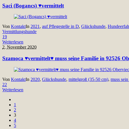
Saci (Bogancs) ♥vermittelt
Von
Kontakt
In
2021
,
auf Pflegestelle in D
,
Glückshunde
,
Hundeerfah
Vermittlungshunde
19
Weiterlesen
2. November 2020
Szamoca ♥vermittelt♥ muss seine Familie in 92526 Ob
Von
Kontakt
In
2020
,
Glückshunde
,
mittelgroß (35-50 cm)
,
muss sein
22
Weiterlesen
1
2
3
4
5