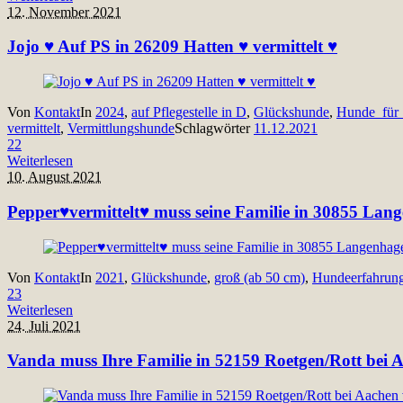
12. November 2021
Jojo ♥ Auf PS in 26209 Hatten ♥ vermittelt ♥
Von
Kontakt
In
2024
,
auf Pflegestelle in D
,
Glückshunde
,
Hunde_für_
vermittelt
,
Vermittlungshunde
Schlagwörter
11.12.2021
22
Weiterlesen
10. August 2021
Pepper♥vermittelt♥ muss seine Familie in 30855 Lan
Von
Kontakt
In
2021
,
Glückshunde
,
groß (ab 50 cm)
,
Hundeerfahrun
23
Weiterlesen
24. Juli 2021
Vanda muss Ihre Familie in 52159 Roetgen/Rott bei A