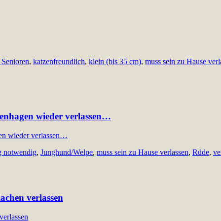
Senioren
,
katzenfreundlich
,
klein (bis 35 cm)
,
muss sein zu Hause verl
genhagen wieder verlassen…
g notwendig
,
Junghund/Welpe
,
muss sein zu Hause verlassen
,
Rüde
,
ve
achen verlassen