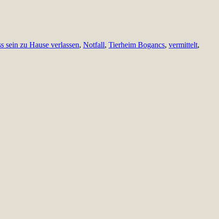
s sein zu Hause verlassen
,
Notfall
,
Tierheim Bogancs
,
vermittelt
,