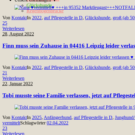
Glückshunde
Regenbogenbrücke
Von
Kontakt
In
2022
,
auf Pflegestelle in D
,
Glückshunde
,
groß (ab 5
25
Weiterlesen
28. August 2022
Finn muss sein Zuhause in 04416 Leipzig leider verlas
Von
Kontakt
In
2022
,
auf Pflegestelle in D
,
Glückshunde
,
groß (ab 5
21
Weiterlesen
22. Januar 2022
Tobi musste seine Familie verlassen, jetzt auf Pfleges
Von
Kontakt
In
2025
,
Anfängerhund
,
auf Pflegestelle in D
,
Junghund
vermittelt
Schlagwörter
02.04.2022
23
Weiterlesen