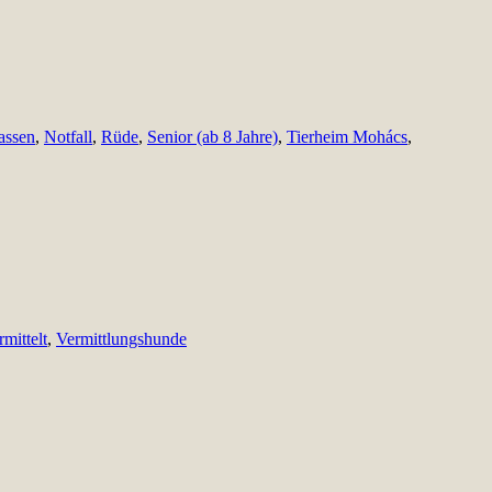
assen
,
Notfall
,
Rüde
,
Senior (ab 8 Jahre)
,
Tierheim Mohács
,
rmittelt
,
Vermittlungshunde