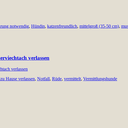
rung notwendig
,
Hündin
,
katzenfreundlich
,
mittelgroß (35-50 cm)
,
mus
erviechtach verlassen
 zu Hause verlassen
,
Notfall
,
Rüde
,
vermittelt
,
Vermittlungshunde