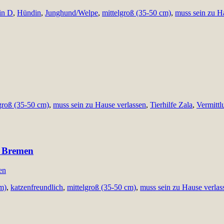
 in D
,
Hündin
,
Junghund/Welpe
,
mittelgroß (35-50 cm)
,
muss sein zu H
groß (35-50 cm)
,
muss sein zu Hause verlassen
,
Tierhilfe Zala
,
Vermitt
5 Bremen
m)
,
katzenfreundlich
,
mittelgroß (35-50 cm)
,
muss sein zu Hause verlas