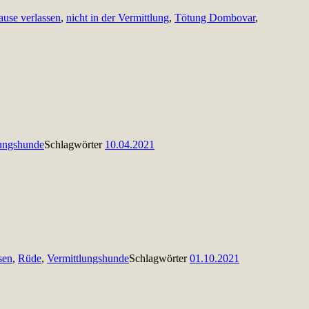
ause verlassen
,
nicht in der Vermittlung
,
Tötung Dombovar
,
lungshunde
Schlagwörter
10.04.2021
sen
,
Rüde
,
Vermittlungshunde
Schlagwörter
01.10.2021