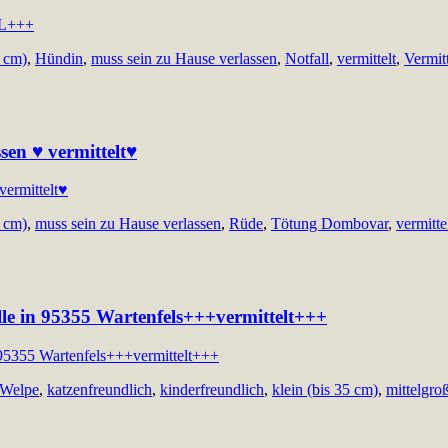
0 cm)
,
Hündin
,
muss sein zu Hause verlassen
,
Notfall
,
vermittelt
,
Vermit
sen ♥ vermittelt♥
0 cm)
,
muss sein zu Hause verlassen
,
Rüde
,
Tötung Dombovar
,
vermitte
telle in 95355 Wartenfels+++vermittelt+++
/Welpe
,
katzenfreundlich
,
kinderfreundlich
,
klein (bis 35 cm)
,
mittelgro