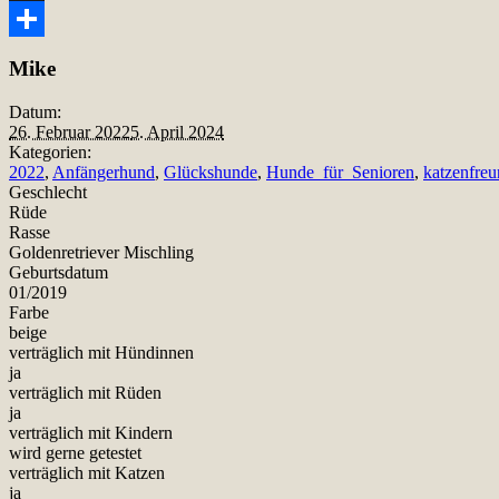
Snapchat
Teilen
Mike
Datum:
26. Februar 2022
5. April 2024
Kategorien:
2022
,
Anfängerhund
,
Glückshunde
,
Hunde_für_Senioren
,
katzenfreu
Geschlecht
Rüde
Rasse
Goldenretriever Mischling
Geburtsdatum
01/2019
Farbe
beige
verträglich mit Hündinnen
ja
verträglich mit Rüden
ja
verträglich mit Kindern
wird gerne getestet
verträglich mit Katzen
ja