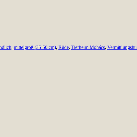
ndlich
,
mittelgroß (35-50 cm)
,
Rüde
,
Tierheim Mohács
,
Vermittlungsh