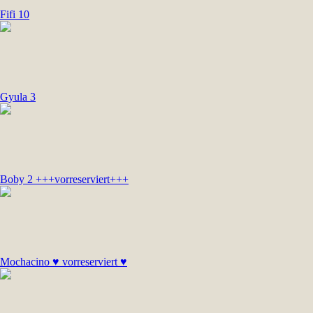
Fifi 10
Gyula 3
Boby 2 +++vorreserviert+++
Mochacino ♥ vorreserviert ♥