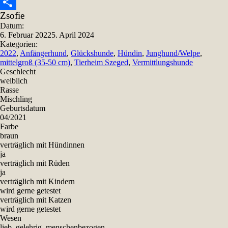
Snapchat
Zsofie
Teilen
Datum:
6. Februar 2022
5. April 2024
Kategorien:
2022
,
Anfängerhund
,
Glückshunde
,
Hündin
,
Junghund/Welpe
,
mittelgroß (35-50 cm)
,
Tierheim Szeged
,
Vermittlungshunde
Geschlecht
weiblich
Rasse
Mischling
Geburtsdatum
04/2021
Farbe
braun
verträglich mit Hündinnen
ja
verträglich mit Rüden
ja
verträglich mit Kindern
wird gerne getestet
verträglich mit Katzen
wird gerne getestet
Wesen
lieb, gelehrig, menschenbezogen