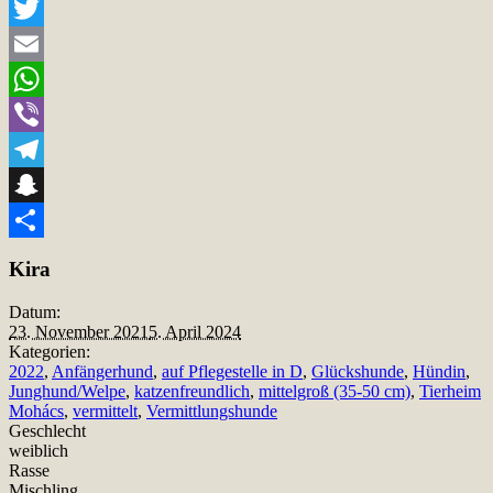
Facebook
Twitter
Email
WhatsApp
Viber
Telegram
Snapchat
Teilen
Kira
Datum:
23. November 2021
5. April 2024
Kategorien:
2022
,
Anfängerhund
,
auf Pflegestelle in D
,
Glückshunde
,
Hündin
,
Junghund/Welpe
,
katzenfreundlich
,
mittelgroß (35-50 cm)
,
Tierheim
Mohács
,
vermittelt
,
Vermittlungshunde
Geschlecht
weiblich
Rasse
Mischling