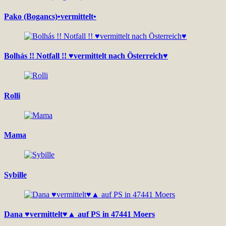
Pako (Bogancs)•vermittelt•
Bolhás !! Notfall !! ♥vermittelt nach Österreich♥
Rolli
Mama
Sybille
Dana ♥vermittelt♥▲ auf PS in 47441 Moers