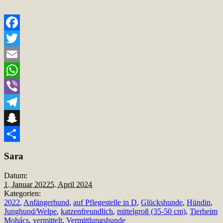
Facebook
Twitter
Email
WhatsApp
Viber
Telegram
Snapchat
Teilen
Sara
Datum:
1. Januar 2022
5. April 2024
Kategorien:
2022
,
Anfängerhund
,
auf Pflegestelle in D
,
Glückshunde
,
Hündin
,
Junghund/Welpe
,
katzenfreundlich
,
mittelgroß (35-50 cm)
,
Tierheim
Mohács
,
vermittelt
,
Vermittlungshunde