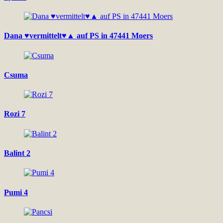
Dana ♥vermittelt♥▲ auf PS in 47441 Moers
Csuma
Rozi 7
Balint 2
Pumi 4