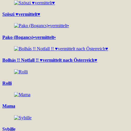
Szöszi ♥vermittelt♥
Pako (Bogancs)•vermittelt•
Bolhás !! Notfall !! ♥vermittelt nach Österreich♥
Rolli
Mama
Sybille